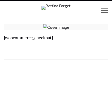
[woocommerce_checkout]